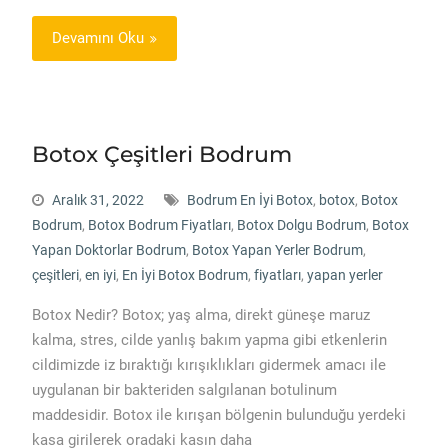
Devamını Oku
Botox Çeşitleri Bodrum
Aralık 31, 2022
Bodrum En İyi Botox
,
botox
,
Botox
Bodrum
,
Botox Bodrum Fiyatları
,
Botox Dolgu Bodrum
,
Botox
Yapan Doktorlar Bodrum
,
Botox Yapan Yerler Bodrum
,
çeşitleri
,
en iyi
,
En İyi Botox Bodrum
,
fiyatları
,
yapan yerler
Botox Nedir? Botox; yaş alma, direkt güneşe maruz
kalma, stres, cilde yanlış bakım yapma gibi etkenlerin
cildimizde iz bıraktığı kırışıklıkları gidermek amacı ile
uygulanan bir bakteriden salgılanan botulinum
maddesidir. Botox ile kırışan bölgenin bulunduğu yerdeki
kasa girilerek oradaki kasın daha