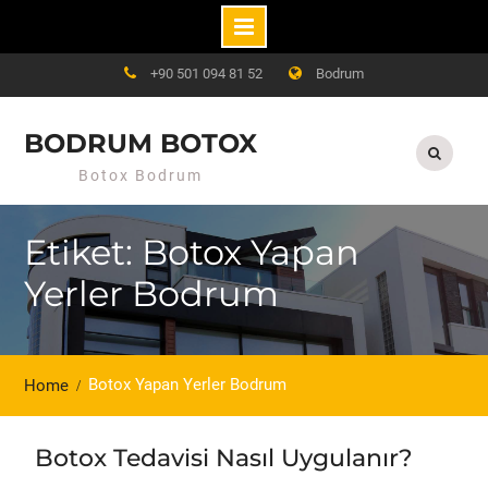
Skip
+90 501 094 81 52
Bodrum
to
content
BODRUM BOTOX
Botox Bodrum
Etiket: Botox Yapan
Yerler Bodrum
Botox Yapan Yerler Bodrum
Home
Botox Tedavisi Nasıl Uygulanır?