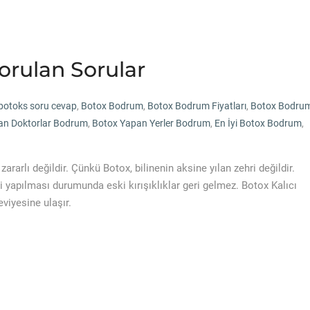
orulan Sorular
botoks soru cevap
,
Botox Bodrum
,
Botox Bodrum Fiyatları
,
Botox Bodru
an Doktorlar Bodrum
,
Botox Yapan Yerler Bodrum
,
En İyi Botox Bodrum
,
rarlı değildir. Çünkü Botox, bilinenin aksine yılan zehri değildir.
nli yapılması durumunda eski kırışıklıklar geri gelmez. Botox Kalıcı
eviyesine ulaşır.