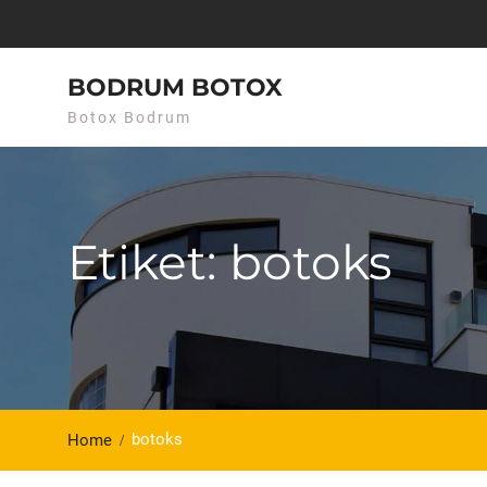
Skip
to
content
BODRUM BOTOX
Botox Bodrum
Etiket: botoks
botoks
Home